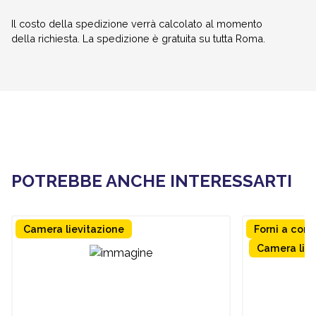
Il costo della spedizione verrà calcolato al momento
della richiesta. La spedizione è gratuita su tutta Roma.
POTREBBE ANCHE INTERESSARTI
Camera lievitazione
Forni a con
Camera liev